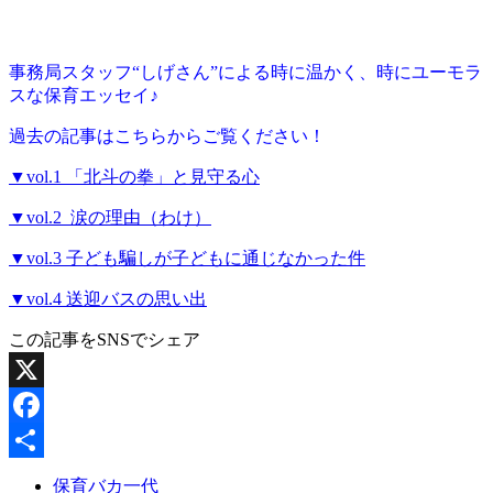
事務局スタッフ“しげさん”による時に温かく、時にユーモラ
スな保育エッセイ♪
過去の記事はこちらからご覧ください！
▼vol.1 「北斗の拳」と見守る心
▼vol.2 涙の理由（わけ）
▼vol.3 子ども騙しが子どもに通じなかった件
▼vol.4 送迎バスの思い出
この記事をSNSでシェア
X
Facebook
共
保育バカ一代