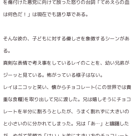
を傷付けた悪党に向けて放った怒りの台詞「てめえらの血
は何色だ！」は現在でも語り草である。
そんな彼の、子どもに対する優しさを象徴するシーンがあ
る。
真剣な表情で考え事をしているレイのことを、幼い兄弟が
ジーッと見ている。怖がっている様子はない。
レイはニコッと笑い、懐からチョコレート(この世界では貴
重な食糧)を取り出して兄に渡した。兄は嬉しそうにチョコ
レートを半分に割ろうとしたが、うまく割れずに大きいの
と小さいのに分かれてしまった。兄は「あ…」と躊躇した
が、やがて笑顔で「はい」と弟に大きい方のチョコレート