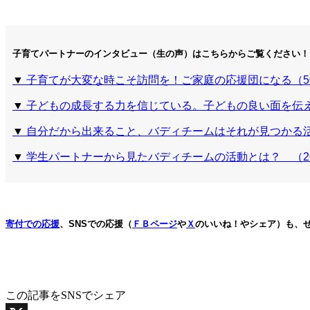
子育てパートナーのインタビュー（生の声）
はこちらからご覧ください！
▼
子育てが大変な時こそ訪問を！ご家庭の応援団になる（5
▼
子どもの成長する力を信じている。子どもの良い面を伝え
▼
自分だから出来ること、バディチームはそれが見つかる活
▼
学生パートナーから見たバディチームの活動とは？ （2
寄付での応援
、SNSでの応援（
ＦＢページ
や
Ｘ
のいいね！やシェア）も、
この記事をSNSでシェア