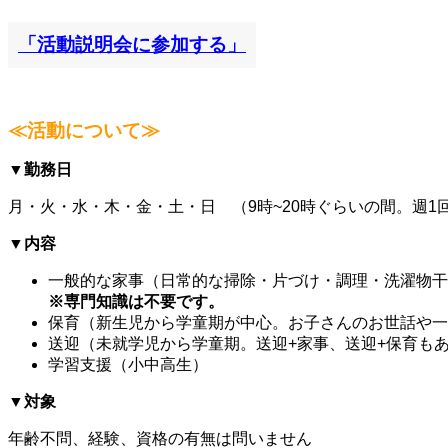
「活動説明会に
参加する
」
≪活動について≫
▼勤務日
月・火・水・木・金・土・日 （9時~20時ぐらいの間。週1回
▼内容
一般的な家事（日常的な掃除・片づけ・調理・洗濯物干
※専門知識は不要です。
保育（新生児から学童期が中心。お子さんのお世話や一
送迎（未就学児から学童期。送迎+家事、送迎+保育も
学習支援（小中高生）
▼対象
年齢不問、経験、資格の有無は問いません