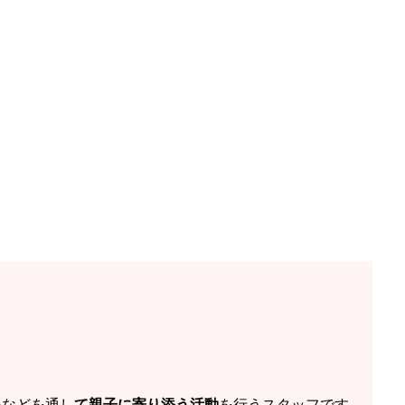
援などを通し
て親子に寄り添う活動
を行うスタッフです。