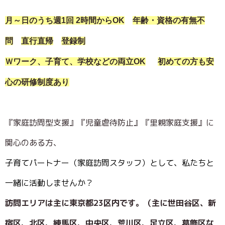
月～日のうち週1回 2時間からOK
年齢・資格の有無不
問
直行直帰
登録制
Ｗワーク、子育て、学校などの両立OK
初めての方も安
心の研修制度あり
『家庭訪問型支援』『児童虐待防止』『里親家庭支援』に
関心のある方、
子育てパートナー（家庭訪問スタッフ）として、私たちと
一緒に活動しませんか？
訪問エリアは主に東京都23区内です。（主に世田谷区、新
宿区、北区、練馬区、中央区、荒川区、足立区、葛飾区な