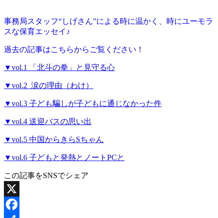
事務局スタッフ“しげさん”による時に温かく、時にユーモラ
スな保育エッセイ♪
過去の記事はこちらからご覧ください！
▼vol.1 「北斗の拳」と見守る心
▼vol.2 涙の理由（わけ）
▼vol.3 子ども騙しが子どもに通じなかった件
▼vol.4 送迎バスの思い出
▼vol.5 中国からきらSちゃん
▼vol.6 子どもと発熱とノートPCと
この記事をSNSでシェア
X