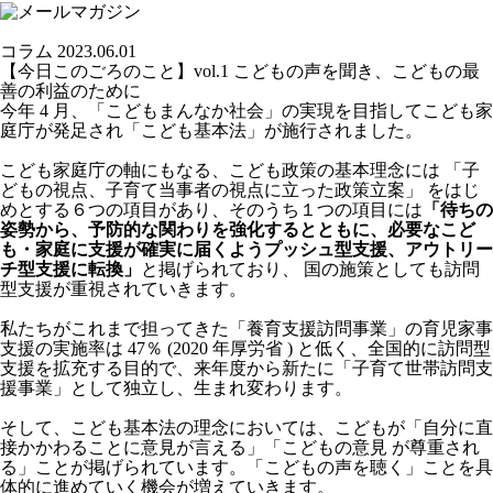
コラム
2023.06.01
【今日このごろのこと】vol.1 こどもの声を聞き、こどもの最
善の利益のために
今年 4 月、「こどもまんなか社会」の実現を目指してこども家
庭庁が発足され「こども基本法」が施行されました。
こども家庭庁の軸にもなる、こども政策の基本理念には 「子
どもの視点、子育て当事者の視点に立った政策立案」 をはじ
めとする６つの項目があり、そのうち１つの項目には
「待ちの
姿勢から、予防的な関わりを強化するとともに、必要なこど
も・家庭に支援が確実に届くようプッシュ型支援、
アウトリー
チ型支援に転換」
と掲げられており、 国の施策としても訪問
型支援が重視されていきます。
私たちがこれまで担ってきた「養育支援訪問事業」の育児家事
支援の実施率は 47％ (2020 年厚労省 ) と低く、全国的に訪問型
支援を拡充する目的で、来年度から新たに「子育て世帯訪問支
援事業」として独立し、生まれ変わります。
そして、こども基本法の理念においては、こどもが「自分に直
接かかわることに意見が言える」「こどもの意見 が尊重され
る」ことが掲げられています。「こどもの声を聴く」ことを具
体的に進めていく機会が増えていきます。