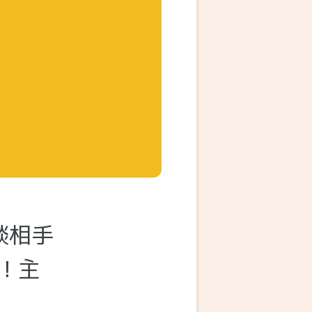
談相手
！主