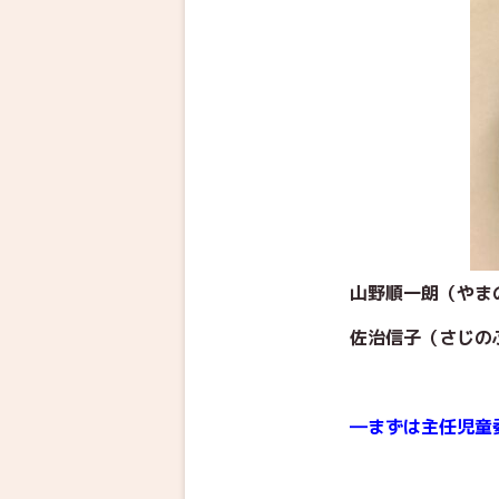
山野順一朗（や
佐治信子（さじの
―まずは主任児童