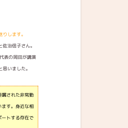
送りします。
と佐治信子さん。
て代表の岡田が講演
と思いました。
委嘱された非常勤
います。身近な相
ポートする存在で