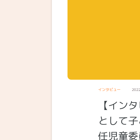
インタビュー
2022
【インタ
として子
任児童委