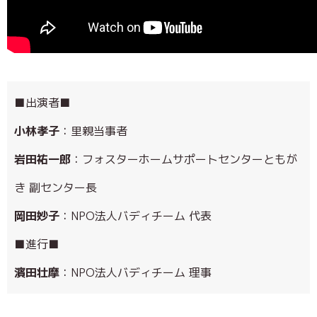
■出演者■
小林孝子
：里親当事者
岩田祐一郎
：フォスターホームサポートセンターともが
き 副センター長
岡田妙子
：NPO法人バディチーム 代表
■進行■
濱田壮摩
：NPO法人バディチーム 理事