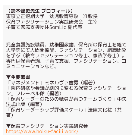
【鈴木健史先生 プロフィール】
東京立正短期大学 幼児教育専攻 准教授
保育ファシリテーション実践研究会 主宰
子育て家庭支援団体SomLic 副代表
児童養護施設職員、幼稚園教諭、保育所の保育士を経て
大学院にて人間関係論、ファシリテーション、組織開発
を学ぶ（教育ファシリテーション修士、家政学修士）。
専門は保育者論、子育て支援、ファシリテーション、コ
ミュニケーションなど。
▼主要著書
「マネジメント」ミネルヴァ書房（編著）
「園内研修や会議が劇的に変わる保育ファシリテーショ
ン」フレーベル館（編著）
「保育リーダーのための職員が育つチームづくり」中央
法規出版（編著）
「保育リーダーシップ評価スケール」法律文化社（共
著）
▼保育ファシリテーション実践研究会
https://www.hoiku-facili.work/