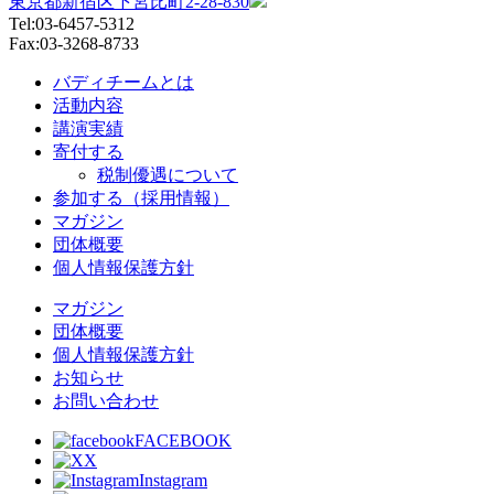
東京都新宿区下宮比町2-28-830
Tel:03-6457-5312
Fax:03-3268-8733
バディチームとは
活動内容
講演実績
寄付する
税制優遇について
参加する（採用情報）
マガジン
団体概要
個人情報保護方針
マガジン
団体概要
個人情報保護方針
お知らせ
お問い合わせ
FACEBOOK
X
Instagram