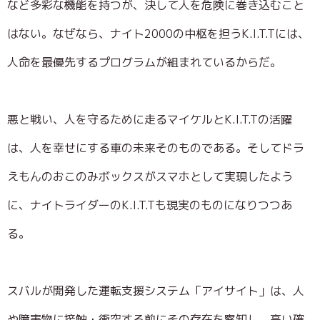
など多彩な機能を持つが、決して人を危険に巻き込むこと
はない。なぜなら、ナイト2000の中枢を担うK.I.T.Tには、
人命を最優先するプログラムが組まれているからだ。
悪と戦い、人を守るために走るマイケルとK.I.T.Tの活躍
は、人を幸せにする車の未来そのものである。そしてドラ
えもんのおこのみボックスがスマホとして実現したよう
に、ナイトライダーのK.I.T.Tも現実のものになりつつあ
る。
スバルが開発した運転支援システム「アイサイト」は、人
や障害物に接触・衝突する前にその存在を察知し、高い確