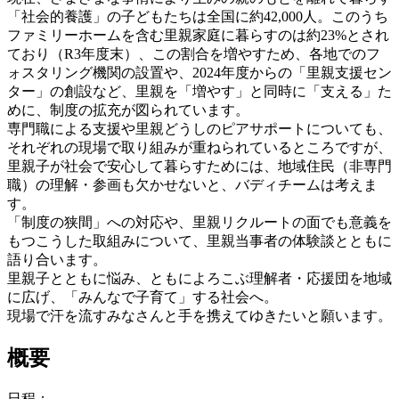
「社会的養護」の子どもたちは全国に約42,000人。このうち
ファミリーホームを含む里親家庭に暮らすのは約23%とされ
ており（R3年度末）、この割合を増やすため、各地でのフ
ォスタリング機関の設置や、2024年度からの「里親支援セン
ター」の創設など、里親を「増やす」と同時に「支える」た
めに、制度の拡充が図られています。
専門職による支援や里親どうしのピアサポートについても、
それぞれの現場で取り組みが重ねられているところですが、
里親子が社会で安心して暮らすためには、地域住民（非専門
職）の理解・参画も欠かせないと、バディチームは考えま
す。
「制度の狭間」への対応や、里親リクルートの面でも意義を
もつこうした取組みについて、里親当事者の体験談とともに
語り合います。
里親子とともに悩み、ともによろこぶ理解者・応援団を地域
に広げ、「みんなで子育て」する社会へ。
現場で汗を流すみなさんと手を携えてゆきたいと願います。
概要
日程：