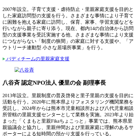
2007年設立。子育て支援・虐待防止・里親家庭支援を目的と
した家庭訪問型の支援を行う。さまざまな事情により子育て
に困難を抱える家庭に訪問し、保育、家事、学習支援などを
行いながら親子に寄り添う。現在、都内14の自治体から訪問
型の支援事業を受託実施する他、さまざまな事情により支援
につながらない「制度の狭間」の家庭に対する支援や、「ア
ウトリーチ連動型 小さな居場所事業」を行う。
バディチームの里親家庭支援
八谷斉
認定NPO法人 優里の会 副理事長
2013年設立。里親制度の普及啓発と里子里親の支援を目的に
活動を行う。2020年に熊本県よりフォスタリング機関業務を
受託し、2024年からは熊本市児童相談所および八代児童相談
所管轄の里親支援センターとして業務を実施。2023年より始
まった「くまもと里親Fikaちょこっと」事業では、熊本県里
親協議会と協力し、里親仲間および里親家庭に理解のあるサ
ポーターによる短時間の預かり支援を行っている。