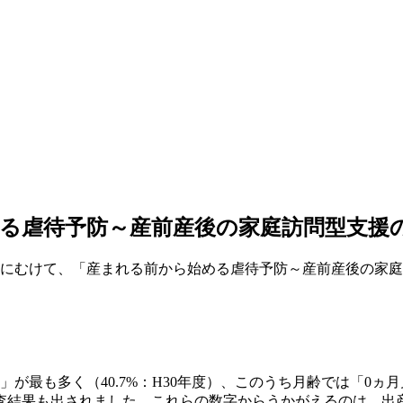
始める虐待予防～産前産後の家庭訪問型支援
る方にむけて、「産まれる前から始める虐待予防～産前産後の家
が最も多く（40.7%：H30年度）、このうち月齢では「0ヵ月
査結果も出されました。これらの数字からうかがえるのは、出