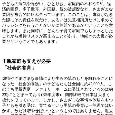
子どもの病気や障がい、ひとり親、家庭内の不和やDV、経
済的困窮、多子世帯、外国籍、親の被虐歴など、さまざまな
要因が複合的に絡み合っています。このことは、虐待が起き
た際にその責任を親だけ、あるいは児童相談所だけに求めて
バッシングを行うことがいかに無益であるかということを意
味します。また同時に、どんな子育て家庭でもちょっとした
ことから虐待リスクが高まることがあり、地続きの支援が必
要だということでもあります。
里親家庭も支えが必要
「社会的養育」
虐待やさまざまな事情により生みの親のもとを離れることに
なった「社会的養護」の子どもたちは全国に約42,000人、こ
のうち里親家庭・ファミリーホームに委託されているのは約
2割にとどまっており(R5年度末)、国際比較で日本は大きく
後れを取っています。しかし、さまざまな事情や体験をもつ
子どもを引き受け、育てるという里親の養育は一筋縄ではい
かず、数だけ増やせばいいというものではありません。過去